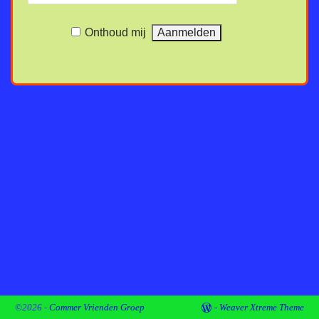
Onthoud mij
©2026 -
Commer Vrienden Groep
-
Weaver Xtreme Theme