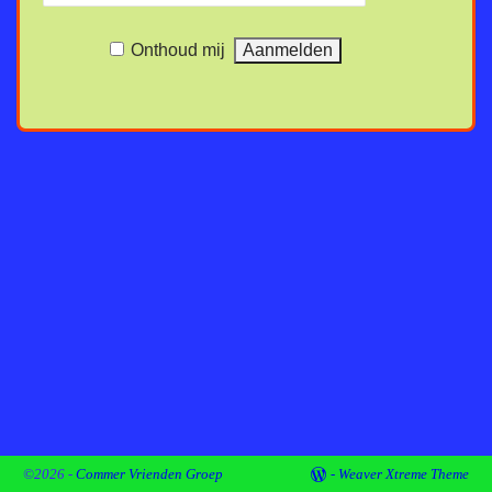
Onthoud mij
©2026 -
Commer Vrienden Groep
-
Weaver Xtreme Theme