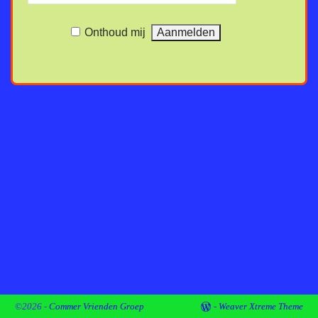
Onthoud mij
©2026 -
Commer Vrienden Groep
-
Weaver Xtreme Theme